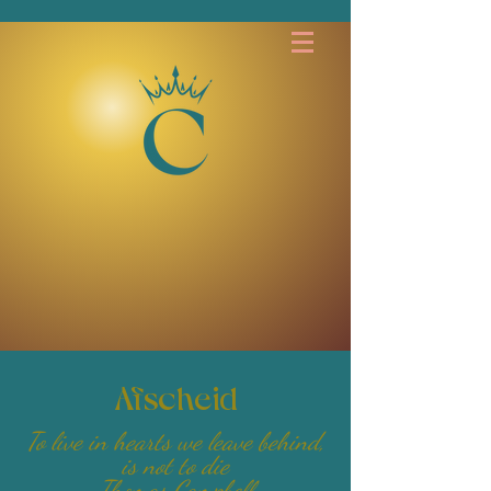
Afscheid
To live in hearts we leave behind,
is not to die
Thomas Campbell