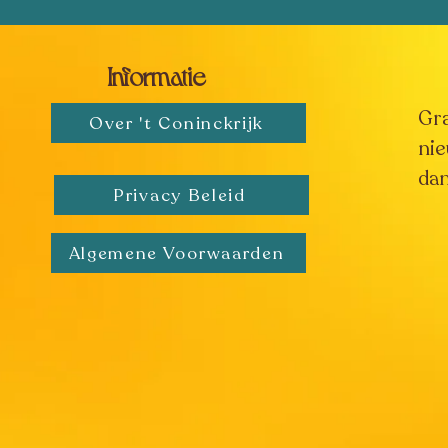
Informatie
Gr
Over 't Coninckrijk
nie
dan
Privacy Beleid
Algemene Voorwaarden