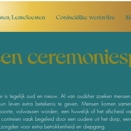
sten/Lentefeesten
Conincklijke werkwijze
M
 een ceremonies
r is tegelijk oud en nieuw. Al van oudsher zoeken mense
hun leven extra betekenis te geven. Mensen komen samen
 geboorte, volwassen worden, een huwelijk of het afscheid
contreien vaak begeleid door een oudere uit het dorp, een 
s zorgden voor extra betrokkenheid en diepgang.