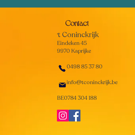
Contact
t Coninckrijk
'
Eindeken 45
9970 Kaprijke
0498 85 37 80
info@tconinckrijk.be
BE0784 304 188