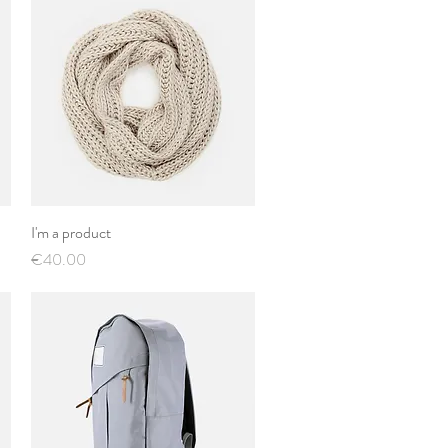
I'm a product
Quick View
Price
€40.00