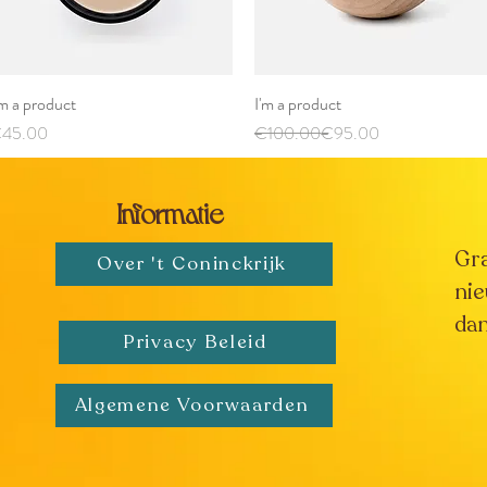
'm a product
Quick View
I'm a product
Quick View
rice
Regular Price
Sale Price
45.00
€100.00
€95.00
Informatie
Gr
Over 't Coninckrijk
nie
dan
Privacy Beleid
Algemene Voorwaarden