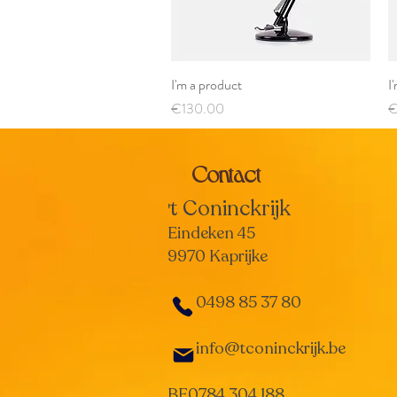
I'm a product
Quick View
I
Price
P
€130.00
€
Contact
t Coninckrijk
'
Eindeken 45
9970 Kaprijke
0498 85 37 80
info@tconinckrijk.be
BE0784 304 188