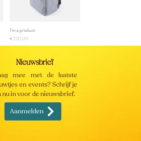
I'm a product
Quick View
Price
€120.00
Nieuwsbrief
aag mee met de laatste
uwtjes en events? Schrijf je
 nu in voor de nieuwsbrief.
Aanmelden